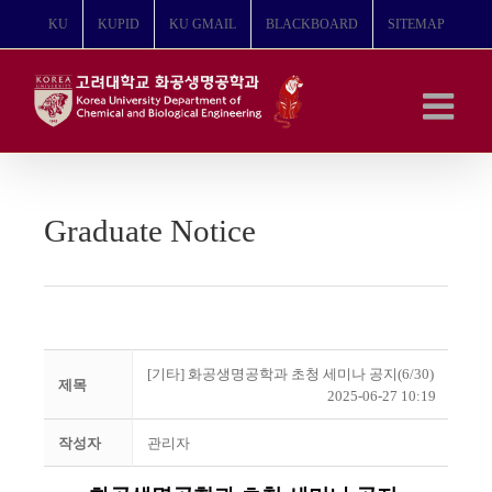
콘
KU
KUPID
KU GMAIL
BLACKBOARD
SITEMAP
텐
츠
로
건
너
뛰
기
Graduate Notice
[기타] 화공생명공학과 초청 세미나 공지(6/30)
제목
2025-06-27 10:19
작성자
관리자