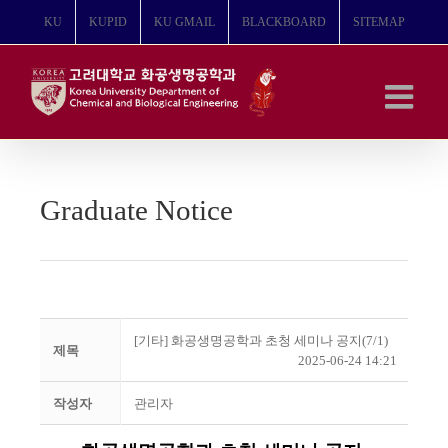
콘
KU
KUPID
KU GMAIL
BLACKBOARD
SITEMAP
텐
츠
로
건
너
뛰
기
Graduate Notice
[기타] 화공생명공학과 초청 세미나 공지(7/1)
제목
2025-06-24 14:21
작성자
관리자