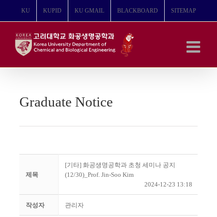
콘
KU
KUPID
KU GMAIL
BLACKBOARD
SITEMAP
텐
츠
로
건
너
뛰
기
Graduate Notice
[기타] 화공생명공학과 초청 세미나 공지
제목
(12/30)_Prof. Jin-Soo Kim
2024-12-23 13:18
작성자
관리자