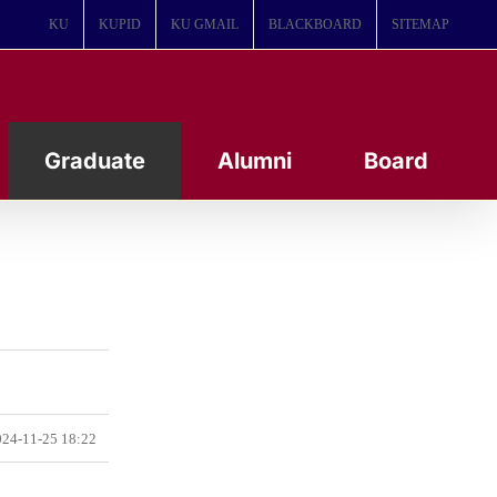
KU
KUPID
KU GMAIL
BLACKBOARD
SITEMAP
Graduate
Alumni
Board
24-11-25 18:22