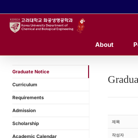
콘
텐
츠
로
건
너
About
P
뛰
기
Graduate Notice
Gradua
Curriculum
Requirements
Admission
제목
Scholarship
작성자
Academic Calendar