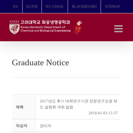
콘
KU
KUPID
KU GMAIL
BLACKBOARD
SITEMAP
텐
츠
로
건
너
뛰
기
Graduate Notice
2017년도 후기 대학연구기관 전문연구요원 제
제목
도 설명회 개최 알림
2018-01-03 15:37
작성자
관리자