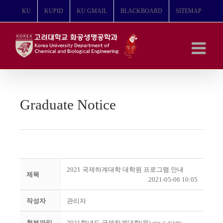
콘
KU
KUPID
KU GMAIL
BLACKBOARD
SITEMAP
텐
츠
로
건
너
뛰
기
Graduate Notice
2021 국제하계대학 대학원 프로그램 안내
제목
2021-05-06 10:05
작성자
관리자
첨부파일
2021학년도 국제하계대학(원).zip