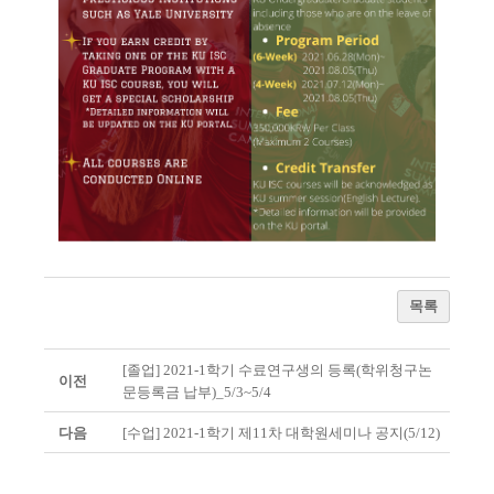
목록
[졸업] 2021-1학기 수료연구생의 등록(학위청구논
이전
문등록금 납부)_5/3~5/4
다음
[수업] 2021-1학기 제11차 대학원세미나 공지(5/12)