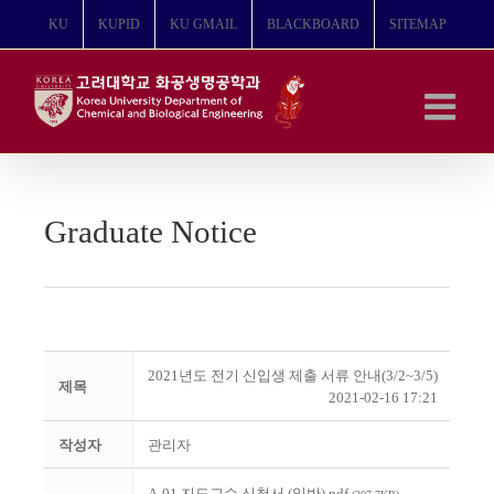
콘
KU
KUPID
KU GMAIL
BLACKBOARD
SITEMAP
텐
츠
로
건
너
뛰
기
Graduate Notice
2021년도 전기 신입생 제출 서류 안내(3/2~3/5)
제목
2021-02-16 17:21
작성자
관리자
A-01 지도교수 신청서 (일반).pdf