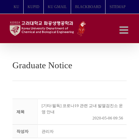
콘
KU
KUPID
KU GMAIL
BLACKBOARD
SITEMAP
텐
츠
로
건
너
뛰
기
Graduate Notice
[기타/필독] 코로나19 관련 교내 발열검진소 운
제목
영 안내
2020-05-06 09:56
작성자
관리자