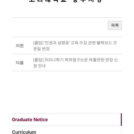
목록
[졸업] '인권과 성평등' 교육 수강 관련 블랙보드 오
이전
픈일 변경
[졸업] 2020-2학기 학위청구논문 제출연한 연장 신
다음
청 안내
Graduate Notice
Curriculum