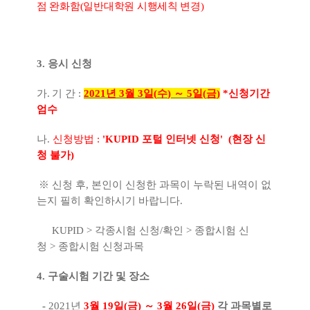
점 완화함
(
일반대학원 시행세칙 변경
)
3.
응시 신청
가
.
기 간
:
2021
년
3
월
3
일
(
수
)
～
5
일
(
금
)
*
신청기간
엄수
나.
신청방법
:
'KUPID
포털 인터넷 신청
' (현장 신
청 불가)
 신청 후,
본인이 신청한 과목이 누락된 내역이 없
는지 필히
확인하시기 바랍니다
.
UPID >
각종시험 신청
/
확인
>
종합시험 신
청
>
종합시험 신청과목
4. 구술
시험 기간 및 장소
-
2021
년
3
월
19
일
(
금
)
～
3
월
26
일
(
금
)
각 과목별로