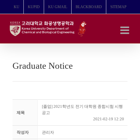
콘
KU
KUPID
KU GMAIL
BLACKBOARD
SITEMAP
텐
츠
로
건
너
뛰
기
Graduate Notice
[졸업] 2021학년도 전기 대학원 종합시험 시행
제목
공고
2021-02-19 12:20
작성자
관리자