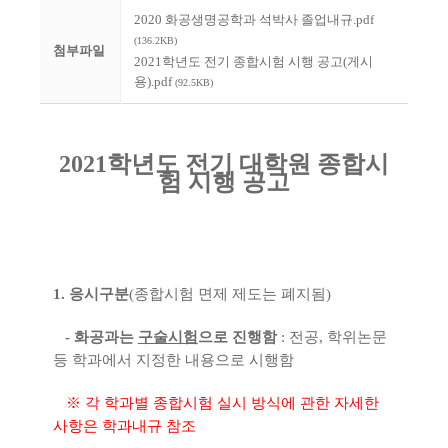
2020 화공생명공학과 석박사 졸업내규.pdf
(136.2KB)
첨부파일
2021학년도 전기 종합시험 시행 공고(게시
용).pdf
(92.5KB)
2021
학년도 전기 대학원 종합시
험 시행 공고
1.
응시구분
(
종합시험 면제 제도는 폐지됨
)
 - 화공과는
구술시험
으로 진행함
:
전공
,
학위논문
등 학과에서 지정한 내용으로 시행함
※
각 학과별 종합시험 실시 방식에 관한 자세한
사항은 학과내규 참조