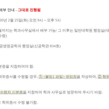
배부 안내 -
그대로 진행됨
020년 2월 25일(화) 오전 9시 ~ 오후 5시
 학과사무실에서 배부 가능/ 그 이후는 일반대학원 행정실(
수령)
 화공생명공학과 행정실(신공학관 834호)
신분증을 지참하여야 함.
학위증서를 수령할 경우,
① <붙임1 파일> 위임장
을
작성하여,
② 학
수령자 신분증
을
지참하여 학과 사무실로 방문하여 주시기 바람.
로 학위증서 수령 불가함.