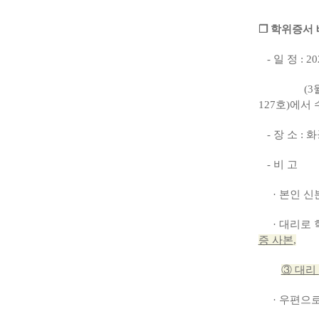
❐ 학위증서 
- 일 정 : 2
(3월까지는
127호)에서 
- 장 소 :
- 비 고
· 본인 
·
대리로 
증 사본
,
③ 대리
· 우편으