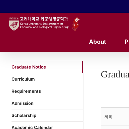
콘
텐
츠
로
건
너
About
P
뛰
기
Graduate Notice
Gradua
Curriculum
Requirements
Admission
Scholarship
제목
Academic Calendar