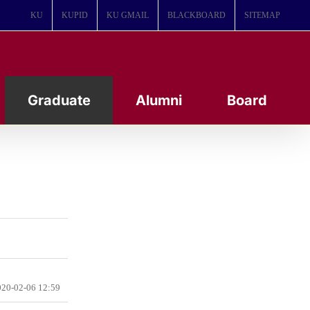
KU
KUPID
KU GMAIL
BLACKBOARD
SITEMAP
Graduate
Alumni
Board
20-02-06 12:59