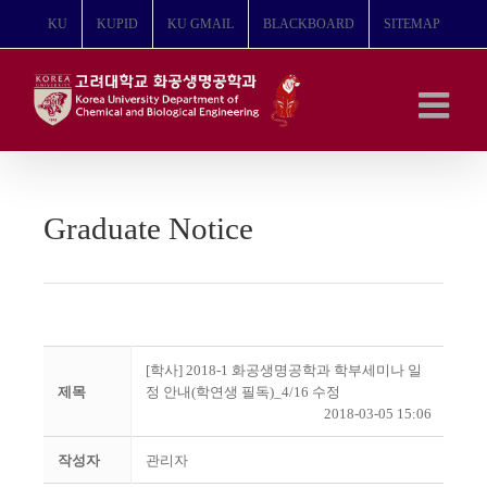
콘
KU
KUPID
KU GMAIL
BLACKBOARD
SITEMAP
텐
츠
로
건
너
뛰
기
Graduate Notice
[학사] 2018-1 화공생명공학과 학부세미나 일
제목
정 안내(학연생 필독)_4/16 수정
2018-03-05 15:06
작성자
관리자