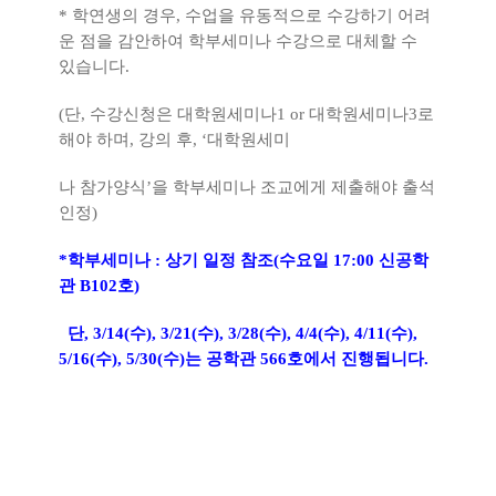
*
학연생의 경우
,
수업을 유동적으로 수강하기 어려
운 점을 감안하여 학부세미나 수강
으로 대체할 수
있습니다
.
(
단
,
수강신청은 대학원세미나
1 or
대학원세미나
3
로
해야 하며
,
강의 후
, ‘
대학원세미
나 참가양식
’
을 학부세미나 조교에게 제출해야 출석
인정
)
*
학부세미나
:
상기 일정 참조
(
수요일
17:00
신공학
관
B102
호)
단, 3/14(수), 3/21(수), 3/28(수), 4/4(수), 4/11(수),
5/16(수), 5/30(수)는 공학관 566호에서 진행됩니다.