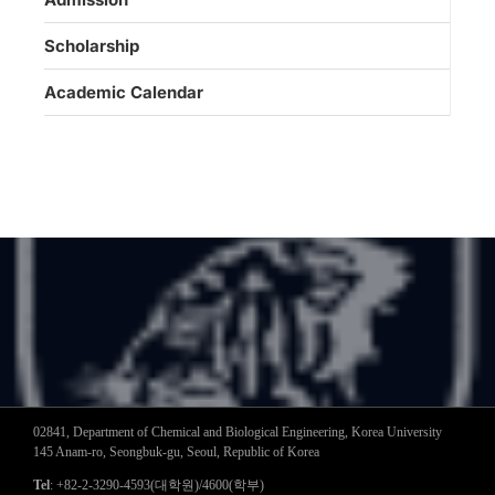
Scholarship
Academic Calendar
02841, Department of Chemical and Biological Engineering, Korea University
145 Anam-ro, Seongbuk-gu, Seoul, Republic of Korea
Tel
: +82-2-3290-4593(대학원)/4600(학부)