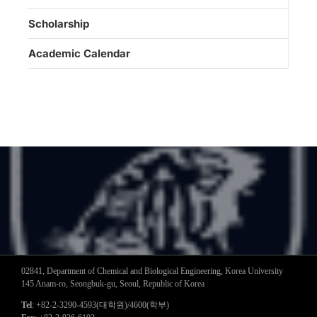
Scholarship
Academic Calendar
02841, Department of Chemical and Biological Engineering, Korea University
145 Anam-ro, Seongbuk-gu, Seoul, Republic of Korea
Tel
: +82-2-3290-4593(대학원)/4600(학부)