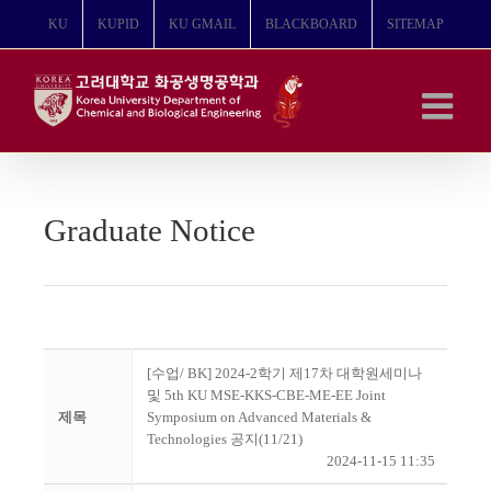
콘
KU
KUPID
KU GMAIL
BLACKBOARD
SITEMAP
텐
츠
로
건
너
뛰
기
Graduate Notice
[수업/ BK] 2024-2학기 제17차 대학원세미나
및 5th KU MSE-KKS-CBE-ME-EE Joint
제목
Symposium on Advanced Materials &
Technologies 공지(11/21)
2024-11-15 11:35