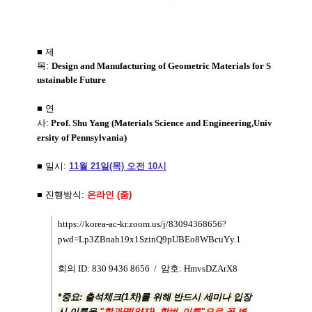
■
제
목:
Design
and
Manufacturing
of
Geometric
Materials
for
S
ustainable
Future
■
연
사:
Prof.
Shu
Yang
(
Materials
Science
and
Engineering,
Univ
ersity
of
Pennsylvania
)
■
일시:
11월 21일(목) 오전 10시
■
진행방식:
온라인 (줌)
https://korea-ac-kr.zoom.us/j/83094368656?
pwd=Lp3ZBnah19x1SzinQ9pUBEo8WBcuYy.1
회의
ID:
830
9436
8656 /
암호:
HmvsDZArX8
*중요: 출석체크(1차)를 위해 반드시 세미나 입장
시 이름을
"학과명(약자)_학번_이름"으로 꼭 변