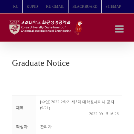
콘
KU
KUPID
KU GMAIL
BLACKBOARD
SITEMAP
텐
츠
로
건
너
뛰
기
Graduate Notice
[수업] 2022-2학기 제5차 대학원세미나 공지
제목
(9/21)
2022-09-15 16:26
작성자
관리자