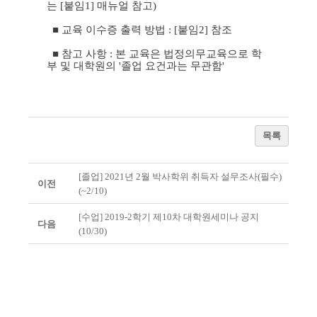
는 [붙임1] 매뉴얼 참고)
■
교육 이수증 출력 방법 : [붙임2] 참조
■
참고 사항 : 본 교육은 법정의무교육으로 학
부 및 대학원의 '졸업 요건과는 무관함'
목록
[졸업] 2021년 2월 박사학위 취득자 설무조사(필수)
이전
(~2/10)
[수업] 2019-2학기 제10차 대학원세미나 공지
다음
(10/30)