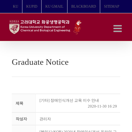
콘
KU
KUPID
KU GMAIL
BLACKBOARD
SITEMAP
텐
츠
로
건
너
뛰
기
Graduate Notice
[기타] 장애인식개선 교육 이수 안내
제목
2020-11-30 16:29
작성자
관리자
[붙임1] (KOR) 2020년 장애인식개선 온라인 교