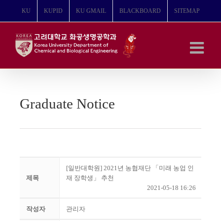
콘
KU
KUPID
KU GMAIL
BLACKBOARD
SITEMAP
텐
츠
로
건
너
뛰
기
Graduate Notice
[일반대학원] 2021년 농협재단 「미래 농업 인
제목
재 장학생」 추천
2021-05-18 16:26
작성자
관리자