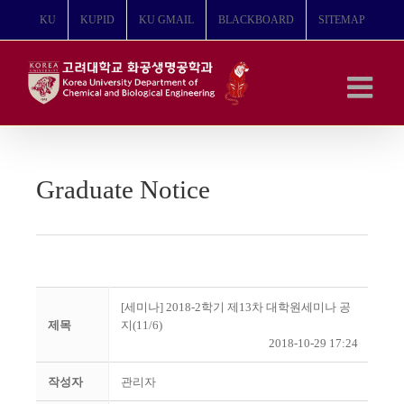
콘
KU
KUPID
KU GMAIL
BLACKBOARD
SITEMAP
텐
츠
로
건
너
뛰
기
Graduate Notice
[세미나] 2018-2학기 제13차 대학원세미나 공
제목
지(11/6)
2018-10-29 17:24
작성자
관리자