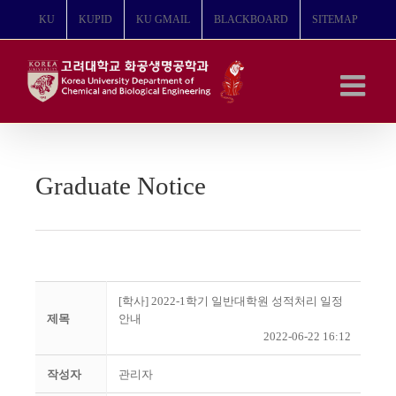
콘
KU
KUPID
KU GMAIL
BLACKBOARD
SITEMAP
텐
츠
로
건
너
뛰
기
Graduate Notice
[학사] 2022-1학기 일반대학원 성적처리 일정
제목
안내
2022-06-22 16:12
작성자
관리자