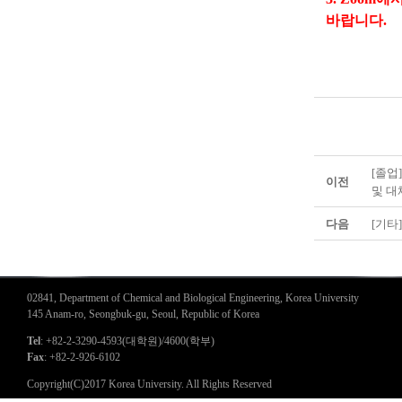
바랍니다.
[졸업
이전
및 대
다음
[기타]
02841, Department of Chemical and Biological Engineering, Korea University
145 Anam-ro, Seongbuk-gu, Seoul, Republic of Korea
Tel
: +82-2-3290-4593(대학원)/4600(학부)
Fax
: +82-2-926-6102
Copyright(C)2017 Korea University. All Rights Reserved