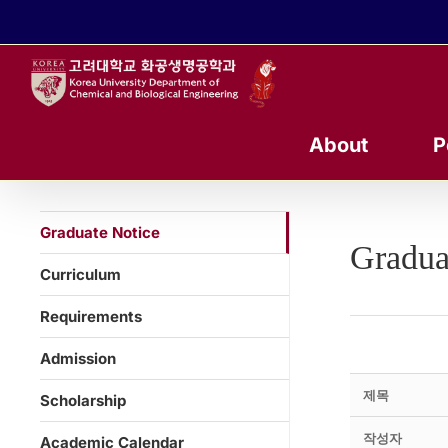
콘
텐
츠
로
건
너
About
P
뛰
기
Graduate Notice
Gradua
Curriculum
Requirements
Admission
제목
Scholarship
작성자
Academic Calendar