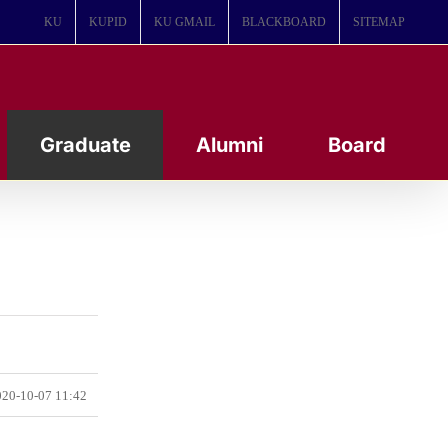
KU
KUPID
KU GMAIL
BLACKBOARD
SITEMAP
Graduate
Alumni
Board
20-10-07 11:42