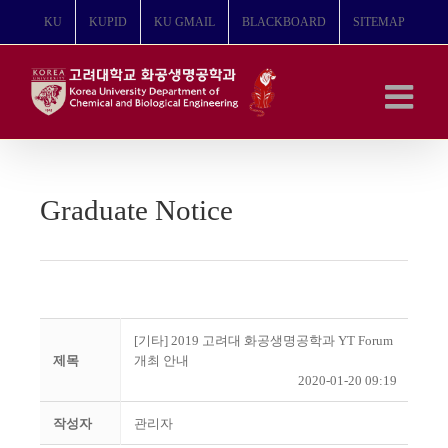
콘
KU
KUPID
KU GMAIL
BLACKBOARD
SITEMAP
텐
츠
로
건
너
뛰
기
Graduate Notice
[기타] 2019 고려대 화공생명공학과 YT Forum
제목
개최 안내
2020-01-20 09:19
작성자
관리자