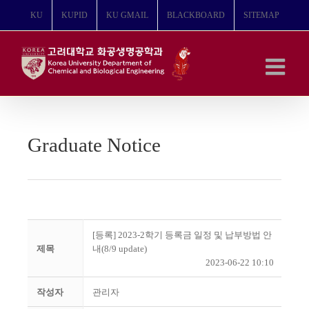
콘
KU
KUPID
KU GMAIL
BLACKBOARD
SITEMAP
텐
츠
로
건
너
뛰
기
Graduate Notice
[등록] 2023-2학기 등록금 일정 및 납부방법 안
제목
내(8/9 update)
2023-06-22 10:10
작성자
관리자