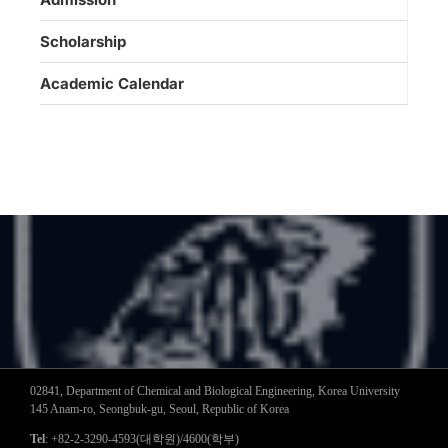
Scholarship
Academic Calendar
02841, Department of Chemical and Biological Engineering, Korea University
145 Anam-ro, Seongbuk-gu, Seoul, Republic of Korea
Tel
: +82-2-3290-4593(대학원)/4600(학부)