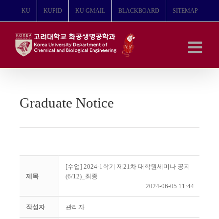
콘
KU
KUPID
KU GMAIL
BLACKBOARD
SITEMAP
텐
츠
로
건
너
뛰
기
Graduate Notice
[수업] 2024-1학기 제21차 대학원세미나 공지
제목
(6/12)_최종
2024-06-05 11:44
작성자
관리자