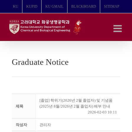
콘
KU
KUPID
KU GMAIL
BLACKBOARD
SITEMAP
텐
츠
로
건
너
뛰
기
Graduate Notice
[졸업] 학위기(2026년 2월 졸업자) 및 기념품
제목
(2025년 8월/2026년 2월 졸업자) 배부 안내
2026-02-03 10:11
작성자
관리자