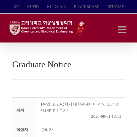
콘
KU
KUPID
KU GMAIL
BLACKBOARD
SITEMAP
텐
츠
로
건
너
뛰
기
Graduate Notice
[수업] 2020-2학기 대학원세미나 강연 일정 안
제목
내(세미나 추가)
2020-09-01 13:13
작성자
관리자