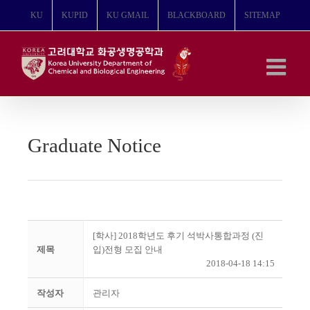
콘
KU
KUPID
KU GMAIL
BLACKBOARD
SITEMAP
텐
츠
로
건
너
뛰
기
Graduate Notice
[학사] 2018학년도 후기 석박사통합과정 (진
제목
입)전형 모집 안내
2018-04-18 14:15
작성자
관리자