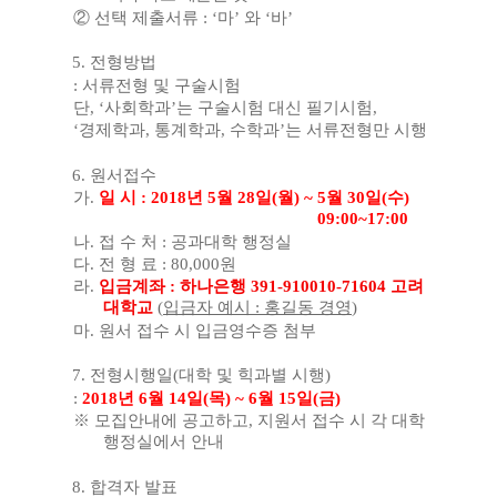
②
선택 제출서류
: ‘
마
’
와
‘
바
’
5.
전형방법
:
서류전형 및 구술시험
단
, ‘
사회학과
’
는 구술시험 대신 필기시험
,
‘
경제학과
,
통계학과
,
수학과
’
는 서류전형만 시행
6.
원서접수
가
.
일 시
: 2018
년
5
월
28
일
(
월
) ~ 5
월
30
일
(
수
)
09:00~17:00
나
.
접 수 처
: 공과대학 행정실
다
.
전 형 료
: 80,000
원
라
.
입금계좌
:
하나은행
391-910010-71604
고려
대학교
(
입금자 예시
:
홍길동 경영
)
마
.
원서 접수 시 입금영수증 첨부
7.
전형시행일
(
대학 및 힉과별 시행
)
:
2018
년
6
월
14
일
(
목
) ~ 6
월
15
일
(
금
)
※
모집안내에 공고하고
,
지원서 접수 시 각 대학
행정실에서 안내
8.
합격자 발표