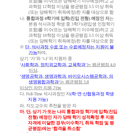
포함
)
를 이수
(
또는 당해학기 이수예정
)
하고 교
과학점
12
학점 이상을 평균평점
3.5
이상 취득
(
또는 당해학기 취득예정
)
한 자를 대상으로 함
나
.
통합과정
4
학기에 입학
(
진입 전형
)
예정인 자
는
본원 석사과정 학생 중
3
학기
(
편입생 인정학기
포함
)
를 이수
(
또는 당해학기 이수예정
)
하고 교
과학점
18
학점 이상을 평균평점
3.5
이상 취득
(
또는 당해학기 취득예정
)
한 자를 대상으로 함
※
단
,
석사과정 수료 또는 수료예정자는 지원이 불
가능
하며
,
상기
‘
가
’
와
‘
나
’
의 지원자 중
‘
사회학과
,
정치외교학과
,
교육학과
’
는 평균평점
4.0
이상
,
’
생명공학과
,
생명과학과
,
바이오시스템공학과
,
의
생명융합과학과
‘
는 평균평점
3.8
이상인 자만 지원 가능
다
. Full-Time
석사과정인 자
(
학
·
연
·
산협동과정 학생
지원 가능
)
라
.
지도교수의 추천을 받은 자
마
.
단
,
상기 가 또는 나의 통합과정 학기에 입학
(
진입
전형
)
예정인 자가 당해 학기 성적확정 후 지원
자격에 미달한 경우
(
이수학기
,
취득 학점 및 평
균평점
)
에는
‘
합격을 취소함
’