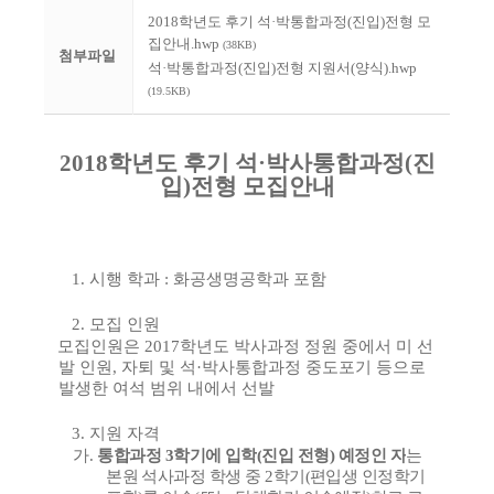
2018학년도 후기 석·박통합과정(진입)전형 모
집안내.hwp
(38KB)
첨부파일
석·박통합과정(진입)전형 지원서(양식).hwp
(19.5KB)
2018
학년도 후기 석
·
박사통합과정
(
진
입
)
전형 모집안내
1.
시행 학과 : 화공생명공학과 포함
2.
모집 인원
​
모집인원은
2017
학년도 박사과정 정원 중에서 미 선
발 인원
,
자퇴 및 석
·
박사통합과정 중도포기 등으로
발생한 여석 범위 내에서 선발
3.
지원 자격
가
.
통합과정
3
학기에 입학
(
진입 전형
)
예정인 자
는
본
원 석사과정 학생 중
2
학기
(
편입생 인정학기