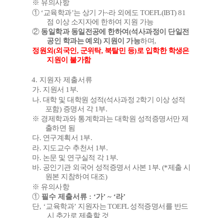
※
유의사항
①
‘
교육학과
’
는 상기 가
~
라 외에도
TOEFL(IBT) 81
점 이상 소지자에 한하여 지원 가능
②
동일학과 동일전공에 한하여
(
석사과정이 단일전
공인 학과는 예외
)
지원이 가능
하며
,
정원외
(
외국인
,
군위탁
,
북탈민 등
)
로 입학한 학생은
지원이 불가함
4.
지원자 제출서류
가
.
지원서
1
부
.
나
.
대학 및 대학원 성적
(
석사과정
2
학기 이상 성적
포함
)
증명서 각
1
부
.
※
경제학과와 통계학과는 대학원 성적증명서만 제
출하면 됨
다
.
연구계획서
1
부
.
라
.
지도교수 추천서
1
부
.
마
.
논문 및 연구실적 각
1
부
.
바
.
공인기관 외국어 성적증명서 사본
1
부
. (*
제출 시
원본 지참하여 대조
)
※
유의사항
①
필수 제출서류
: ‘
가
’ ~ ‘
라
’
단
, ‘
교육학과
’
지원자는
TOEFL
성적증명서를 반드
시 추가로 제출할 것