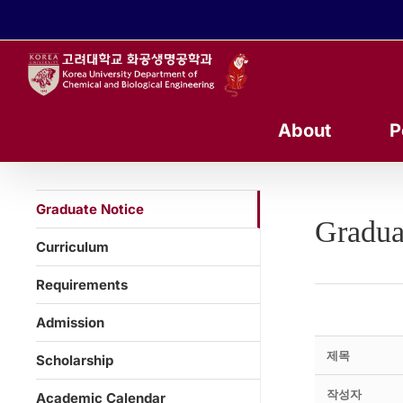
콘
텐
츠
로
건
너
About
P
뛰
기
Graduate Notice
Gradua
Curriculum
Requirements
Admission
제목
Scholarship
작성자
Academic Calendar