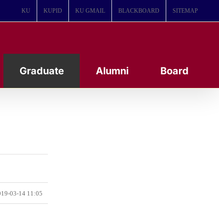
KU
KUPID
KU GMAIL
BLACKBOARD
SITEMAP
Graduate
Alumni
Board
19-03-14 11:05