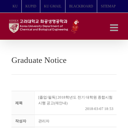
콘
KU
KUPID
KU GMAIL
BLACKBOARD
SITEMAP
텐
츠
로
건
너
뛰
기
Graduate Notice
[졸업/필독] 2018학년도 전기 대학원 종합시험
제목
시행 공고(재안내)
2018-03-07 18:53
작성자
관리자