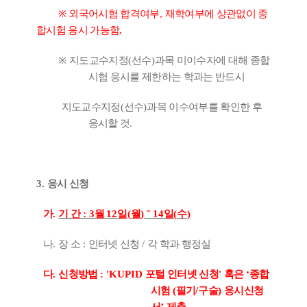
※
외국어시험 합격여부
,
재학여부에 상관없이 종
합시험 응시 가능함
.
※
지도교수지정
(
선수
)
과목 미이수자에 대해 종합
시험 응시를 제한하는 학과는 반드시
지도교수지정
(
선수
)
과목 이수여부를 확인한 후
응시할 것
.
3.
응시 신청
가
.
기 간
: 3
월
12
일
(
월
)
˜
14
일
(
수
)
나
.
장 소
:
인터넷 신청
/
각 학과 행정실
다
.
신청방법
:
'KUPID
포털 인터넷 신청
'
혹은
‘
종합
시험
(
필기
/
구술
)
응시신청