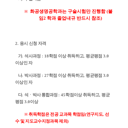
화공생명공학과는 구술시험만 진행함 (붙
※
임2 학과 졸업내규 반드시 참조)
2.
응시 신청 자격
가
.
석사과정
: 18
학점 이상 취득하고
,
평균평점
3.0
이상인 자
나
.
박사과정
: 27
학점 이상 취득하고
,
평균평점
3.0
이상인 자
다
.
석
ㆍ
박사 통합과정
: 45
학점이상 취득하고
,
평균
평점
3.0
이상
※
취득학점은 전공 교과목 학점임
(
연구지도
,
선
수 및 지도교수지정과목 제외
)