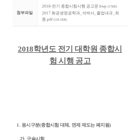
2018-전기 종합시험시행 공고문.hwp
(17KB)
첨부파일
2017 화공생명공학과_석박사_졸업내규_최
종.pdf
(118.1KB)
2018
학년도 전기 대학원 종합시
험 시행 공고
1.
응시구분
(
종합시험 대체
,
면제 제도는 폐지됨
)
가
.
구술시험