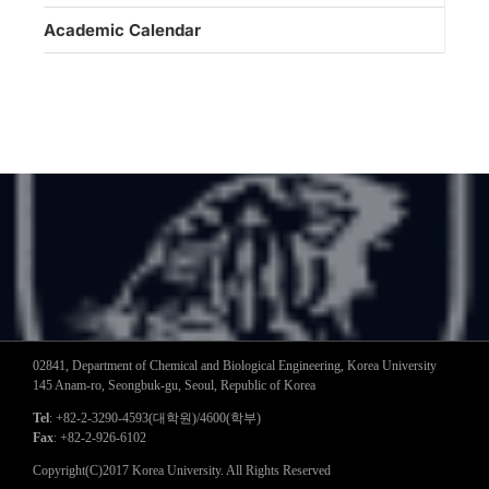
Academic Calendar
02841, Department of Chemical and Biological Engineering, Korea University
145 Anam-ro, Seongbuk-gu, Seoul, Republic of Korea
Tel
: +82-2-3290-4593(대학원)/4600(학부)
Fax
: +82-2-926-6102
Copyright(C)2017 Korea University. All Rights Reserved