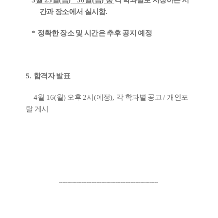
3
월
23
일
(
금
)
˜
30
일
(
금
)
중
각 학과별로 지정하는 시
간과 장소에서 실시함
.
*
정확한 장소 및 시간은 추후 공지 예정
5.
합격자 발표
4
월
16(
월
)
오후
2
시
(
예정
),
각 학과별 공고
/
개인포
탈 게시
------------------------------------------------------------------------------------------------------
-------------------------------------------------------------