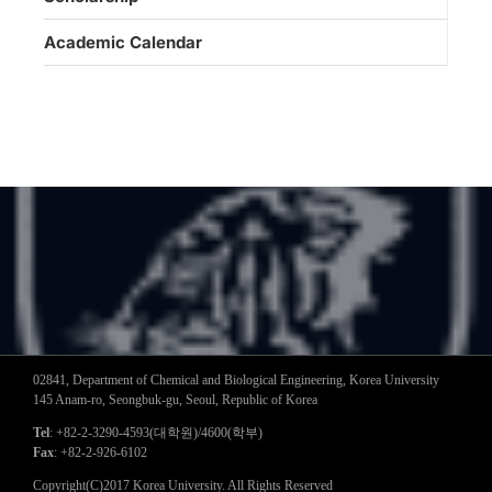
Academic Calendar
02841, Department of Chemical and Biological Engineering, Korea University
145 Anam-ro, Seongbuk-gu, Seoul, Republic of Korea
Tel
: +82-2-3290-4593(대학원)/4600(학부)
Fax
: +82-2-926-6102
Copyright(C)2017 Korea University. All Rights Reserved