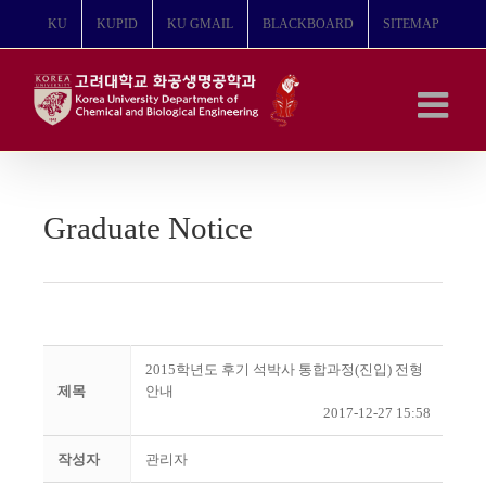
콘
KU
KUPID
KU GMAIL
BLACKBOARD
SITEMAP
텐
츠
로
건
너
뛰
기
Graduate Notice
2015학년도 후기 석박사 통합과정(진입) 전형
제목
안내
2017-12-27 15:58
작성자
관리자