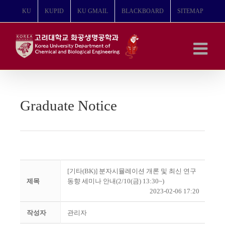
콘
KU
KUPID
KU GMAIL
BLACKBOARD
SITEMAP
텐
츠
로
건
너
뛰
기
Graduate Notice
[기타(BK)] 분자시뮬레이션 개론 및 최신 연구
제목
동향 세미나 안내(2/10(금) 13:30~)
2023-02-06 17:20
작성자
관리자