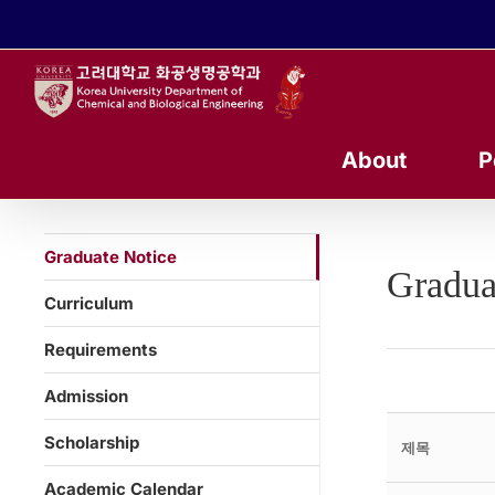
콘
텐
츠
로
건
너
About
P
뛰
기
Graduate Notice
Gradua
Curriculum
Requirements
Admission
Scholarship
제목
Academic Calendar