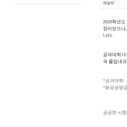
작성자
2020학년도
정이었으나,
니다.
공과대학 O
과 졸업내규
*
공과대학 :
*화공생명공
궁금한 사항은 