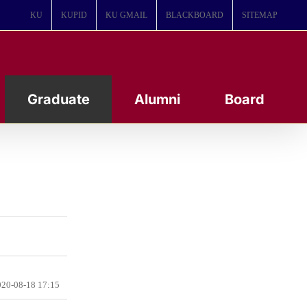
KU
KUPID
KU GMAIL
BLACKBOARD
SITEMAP
Graduate
Alumni
Board
20-08-18 17:15