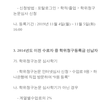
-
신청방법
:
포탈로그인
>
학적
/
졸업
>
학위청구
논문심사 신청
나
.
등록기간
: 2019
년
11
월
4
일
(
월
) ~ 11
월
5
일
(
화
)
16:00
3. 2014
년도 이전 수료자 중 학위청구등록금 선납자
가
.
학위청구논문 심사학기
-
학위청구논문 인터넷심사 신청
>
수업료
0
원
>
하
나은행에 직접 방문하여
“0
원 등록
”
나
.
학위청구논문 심사학기가 아닌 경우
-
계열별수업료의
2%