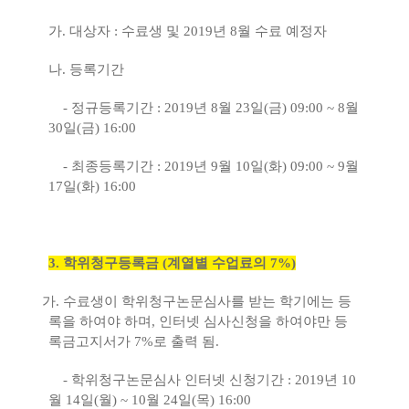
가
.
대상자
:
수료생 및
2019
년
8
월 수료 예정자
나
.
등록기간
-
정규등록기간
: 2019
년
8
월
23
일
(
금
) 09:00 ~ 8
월
30
일
(
금
) 16:00
-
최종등록기간
: 2019
년
9
월
10
일
(
화
) 09:00 ~ 9
월
17
일
(
화
) 16:00
3.
학위청구등록금
(
계열별 수업료의
7%)
가
.
수료생이 학위청구논문심사를 받는 학기에는 등
록을 하여야 하며
,
인터넷 심사신청을 하여야만 등
록금고지서가
7%
로 출력 됨
.
-
학위청구논문심사 인터넷 신청기간
: 2019
년
10
월
14
일
(
월
) ~ 10
월
24
일
(
목
) 16:00