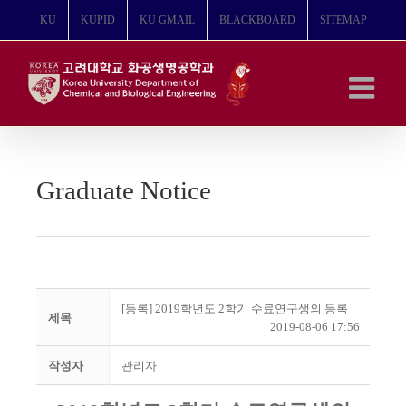
콘
KU
KUPID
KU GMAIL
BLACKBOARD
SITEMAP
텐
츠
로
건
너
뛰
기
Graduate Notice
[등록] 2019학년도 2학기 수료연구생의 등록
제목
2019-08-06 17:56
작성자
관리자