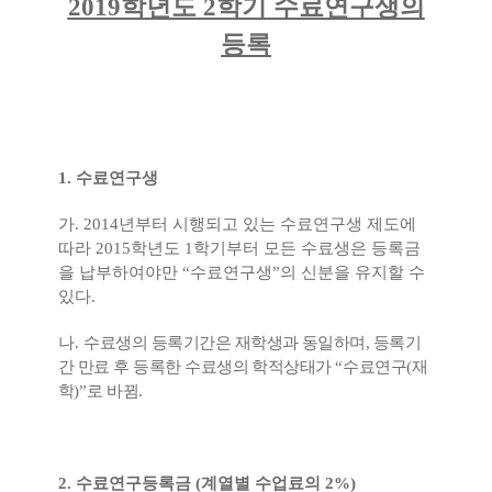
2019
학년도
2
학기 수료연구생의
등록
1.
수료연구생
가
. 2014
년부터 시행되고 있는 수료연구생 제도에
따라
2015
학년도
1
학기부터 모든
수료생은 등록금
을 납부하여야만
“
수료연구생
”
의 신분을 유지할 수
있다
.
나
.
수
료생의 등록기간은 재학생과 동일하며
,
등록기
간 만료 후 등록한 수료생의 학적상태가
“
수료연구
(
재
학
)”
로 바뀜
.
2.
수료연구등록금
(
계열별 수업료의
2%)