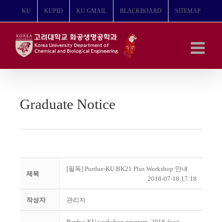
콘
KU
KUPID
KU GMAIL
BLACKBOARD
SITEMAP
텐
츠
로
건
너
뛰
기
Graduate Notice
[필독] Purdue-KU BK21 Plus Workshop 안내
제목
2018-07-18 17:18
작성자
관리자
Purdue-KU workshop program_2018.docx