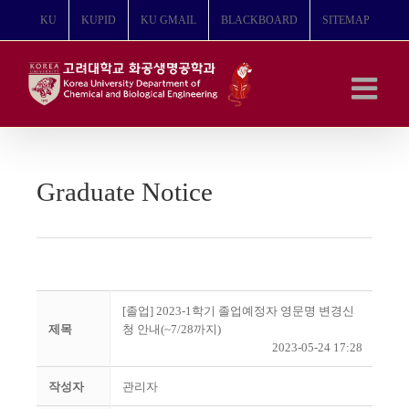
콘
KU
KUPID
KU GMAIL
BLACKBOARD
SITEMAP
텐
츠
로
건
너
뛰
기
Graduate Notice
[졸업] 2023-1학기 졸업예정자 영문명 변경신
제목
청 안내(~7/28까지)
2023-05-24 17:28
작성자
관리자