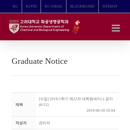
콘
KU
KUPID
KU GMAIL
BLACKBOARD
SITEMAP
텐
츠
로
건
너
뛰
기
Graduate Notice
[수업] 2019-1학기 제22차 대학원세미나 공지
제목
(6/12)
2019-06-10 10:04
작성자
관리자