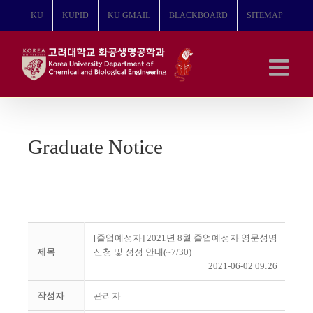
콘
KU
KUPID
KU GMAIL
BLACKBOARD
SITEMAP
텐
츠
로
건
너
뛰
기
Graduate Notice
[졸업예정자] 2021년 8월 졸업예정자 영문성명
제목
신청 및 정정 안내(~7/30)
2021-06-02 09:26
작성자
관리자