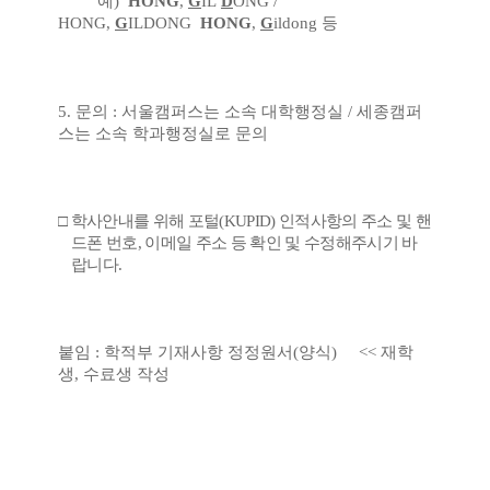
예
)
HONG
,
G
IL
D
ONG /
HONG,
G
ILDONG
HONG
,
G
ildong
등
5. 문의 : 서울캠퍼스는 소속 대학행정실 / 세종캠퍼
스는 소속 학과행정실로 문의
□
학사안내를 위해 포털
(KUPID)
인적사항의 주소 및 핸
드폰 번호
,
이메일 주소 등 확인 및 수정해주시기 바
랍니다
.
붙임 : 학적부 기재사항 정정원서(양식) << 재학
생, 수료생 작성