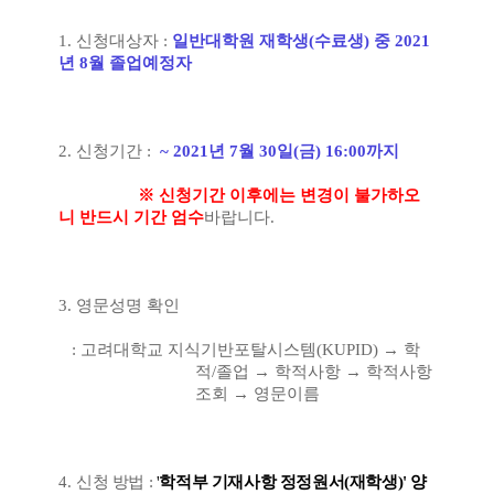
1.
신청대상자
:
일반대학원 재학생
(
수료생
)
중
2021
년 8
월 졸업예정자
2.
신청기간
:
~ 2021
년 7
월 30
일
(
금
) 16:00
까지
※
신청기간 이후에는 변경이 불가하오
니 반드시 기간 엄수
바랍니다
.
3.
영문성명 확인
:
고려대학교 지식기반포탈시스템
(KUPID)
→
학
적
/
졸업
→
학적사항
→
학적사항
조회
→
영문이름
4.
신청 방법
:
'
학적부 기재사항 정정원서(재학생)' 양