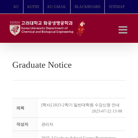
콘
KU
KUPID
KU GMAIL
BLACKBOARD
SITEMAP
텐
츠
로
건
너
뛰
기
Graduate Notice
[학사] 2025-2학기 일반대학원 수강신청 안내
제목
2025-07-22 13:08
작성자
관리자
2025-2 Graduate School Course Registration