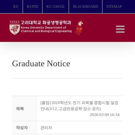
콘
KU
KUPID
KU GMAIL
BLACKBOARD
SITEMAP
텐
츠
로
건
너
뛰
기
Graduate Notice
[졸업] 2026학년도 전기 과목별 종합시험 일정
제목
안내(3/12, 고급반응공학 장소 공지)
2026-03-09 16:34
작성자
관리자