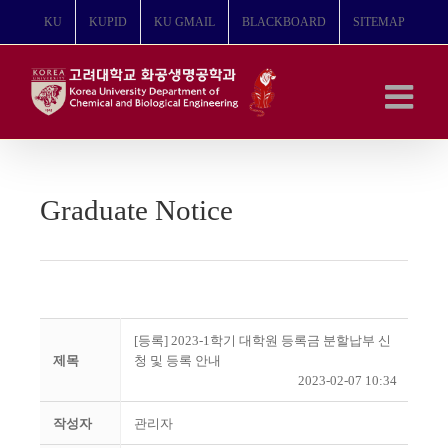
콘
KU
KUPID
KU GMAIL
BLACKBOARD
SITEMAP
텐
츠
로
건
너
뛰
기
Graduate Notice
[등록] 2023-1학기 대학원 등록금 분할납부 신
제목
청 및 등록 안내
2023-02-07 10:34
작성자
관리자