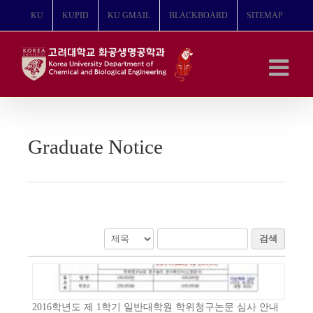
콘
KU
KUPID
KU GMAIL
BLACKBOARD
SITEMAP
텐
츠
로
건
너
뛰
기
Graduate Notice
검색
2016학년도 제 1학기 일반대학원 학위청구논문 심사 안내