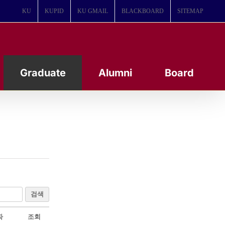
KU
KUPID
KU GMAIL
BLACKBOARD
SITEMAP
Graduate
Alumni
Board
검색
짜
조회