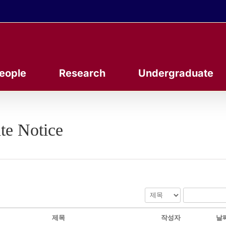
eople
Research
Undergraduate
te Notice
제목
작성자
날