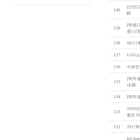
[산단]
140
[학생]
139
증) 신
138
제111
137
LG이노
136
수료연
[학적/
135
내
134
[학적/
2018
133
협조 
132
201
KU Int