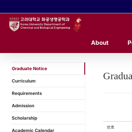
콘
텐
츠
로
건
너
About
P
뛰
기
Graduate Notice
Gradua
Curriculum
Requirements
Admission
Scholarship
번호
Academic Calendar