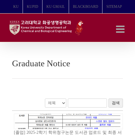
콘
KU
KUPID
KU GMAIL
BLACKBOARD
SITEMAP
텐
츠
로
건
너
뛰
기
Graduate Notice
검색
[졸업] 2025-2학기 학위청구논문 도서관 업로드 및 최종 서