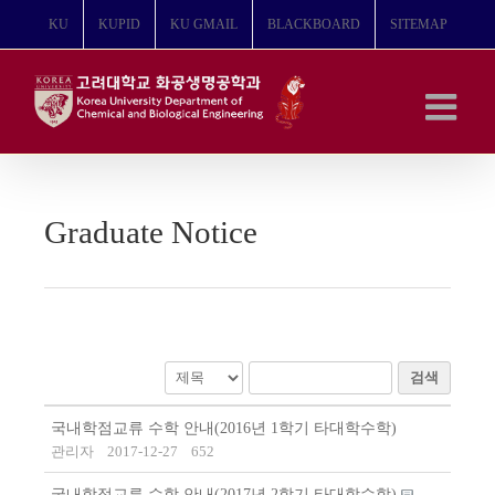
콘
KU
KUPID
KU GMAIL
BLACKBOARD
SITEMAP
텐
츠
로
건
너
뛰
기
Graduate Notice
검색
국내학점교류 수학 안내(2016년 1학기 타대학수학)
관리자
2017-12-27
652
국내학점교류 수학 안내(2017년 2학기 타대학수학)