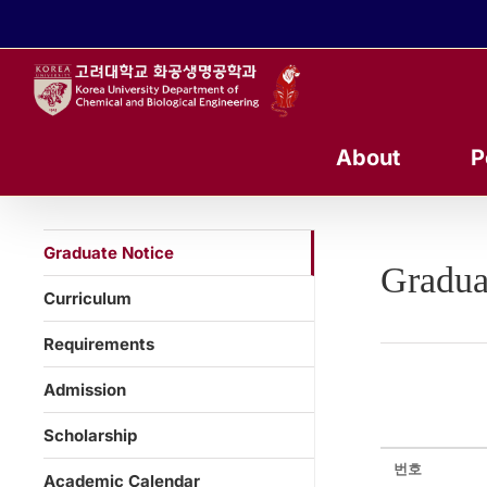
콘
텐
츠
로
건
너
About
P
뛰
기
Graduate Notice
Gradua
Curriculum
Requirements
Admission
Scholarship
번호
Academic Calendar