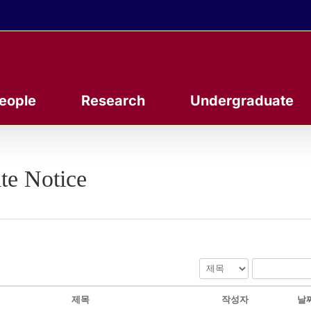
eople
Research
Undergraduate
te Notice
제목
작성자
날