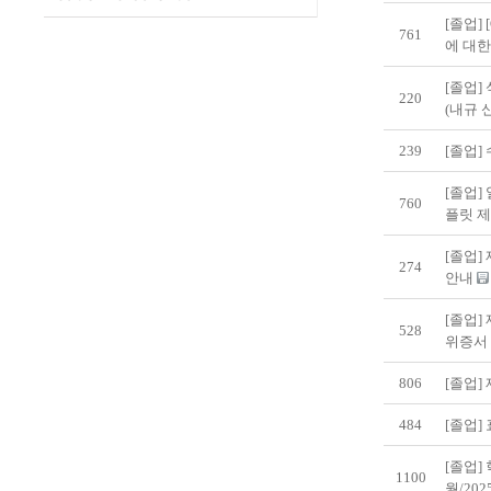
[졸업]
761
에 대한
[졸업]
220
(내규 
239
[졸업]
[졸업]
760
플릿 
[졸업]
274
안내
[졸업] 
528
위증서
806
[졸업]
484
[졸업]
[졸업] 
1100
월/20