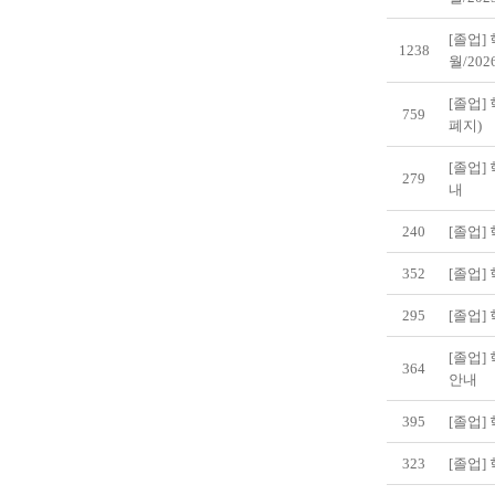
[졸업] 
1238
월/20
[졸업]
759
폐지)
[졸업]
279
내
240
[졸업]
352
[졸업]
295
[졸업]
[졸업
364
안내
395
[졸업]
323
[졸업]