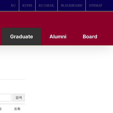
KU
KUPID
KU GMAIL
BLACKBOARD
SITEMAP
Graduate
Alumni
Board
검색
짜
조회