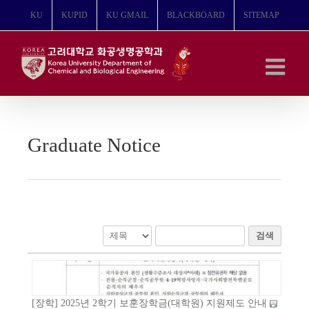
콘
KU
KUPID
KU GMAIL
BLACKBOARD
SITEMAP
텐
츠
로
건
너
뛰
기
Graduate Notice
검색
[장학] 2025년 2학기 보훈장학금(대학원) 지원제도 안내