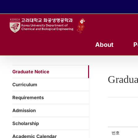
콘
텐
츠
로
건
너
About
P
뛰
기
Graduate Notice
Gradua
Curriculum
Requirements
Admission
Scholarship
번호
Academic Calendar