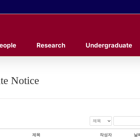
eople
Research
Undergraduate
te Notice
제목
작성자
날