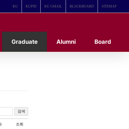
KU
KUPID
KU GMAIL
BLACKBOARD
SITEMAP
Graduate
Alumni
Board
검색
짜
조회