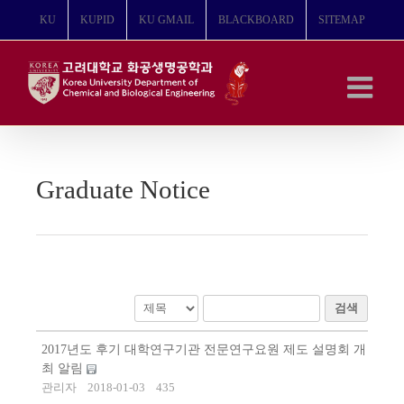
콘
KU
KUPID
KU GMAIL
BLACKBOARD
SITEMAP
텐
츠
로
건
너
뛰
기
Graduate Notice
검색
2017년도 후기 대학연구기관 전문연구요원 제도 설명회 개
최 알림
관리자
2018-01-03
435