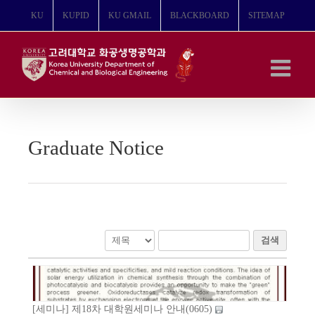
콘
KU
KUPID
KU GMAIL
BLACKBOARD
SITEMAP
텐
츠
로
건
너
뛰
기
Graduate Notice
검색
[세미나] 제18차 대학원세미나 안내(0605)