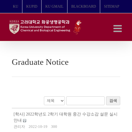
콘
KU
KUPID
KU GMAIL
BLACKBOARD
SITEMAP
텐
츠
로
건
너
뛰
기
Graduate Notice
검색
[학사] 2022학년도 2학기 대학원 중간 수강소감 설문 실시
안내
관리자
2022-10-19
300