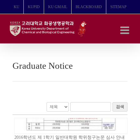
콘
KU
KUPID
KU GMAIL
BLACKBOARD
SITEMAP
텐
츠
로
건
너
뛰
기
Graduate Notice
검색
2016학년도 제 1학기 일반대학원 학위청구논문 심사 안내