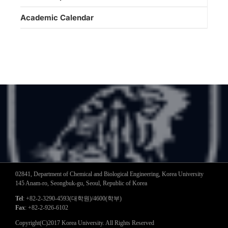
Academic Calendar
02841, Department of Chemical and Biological Engineering, Korea University
145 Anam-ro, Seongbuk-gu, Seoul, Republic of Korea
Tel
: +82-2-3290-4593(대학원)/4600(학부)
Fax
: +82-2-926-6102
Copyright(C)2017 Korea University. All Rights Reserved