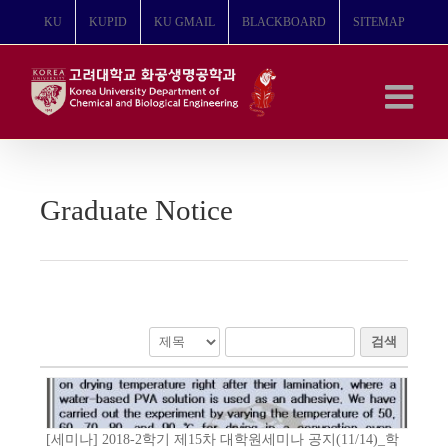
콘
KU
KUPID
KU GMAIL
BLACKBOARD
SITEMAP
텐
츠
로
건
너
뛰
기
Graduate Notice
검색
[세미나] 2018-2학기 제15차 대학원세미나 공지(11/14)_학