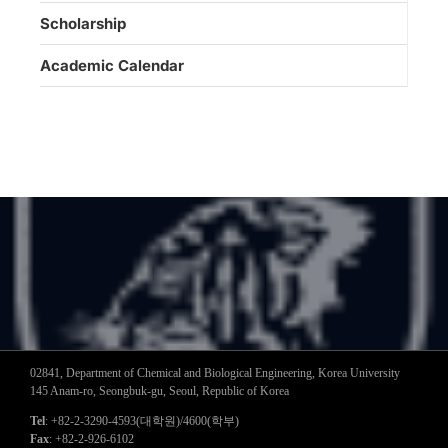
Scholarship
Academic Calendar
02841, Department of Chemical and Biological Engineering, Korea University
145 Anam-ro, Seongbuk-gu, Seoul, Republic of Korea
Tel
: +82-2-3290-4593(대학원)/4600(학부)
Fax
: +82-2-926-6102