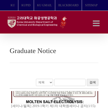
콘
KU
KUPID
KU GMAIL
BLACKBOARD
SITEMAP
텐
츠
로
건
너
뛰
기
Graduate Notice
검색
[세미나/필독] 2019-1학기 제1차 대학원세미나 공지(1/15)